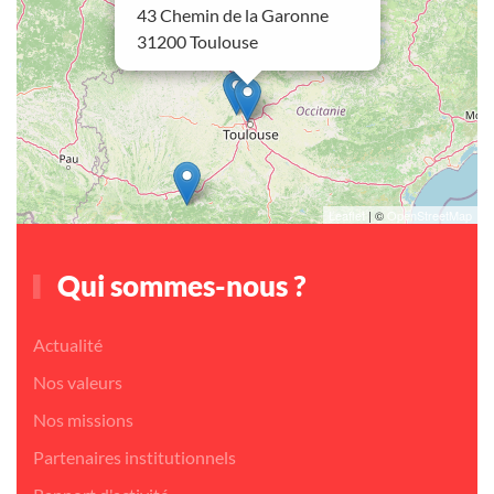
43 Chemin de la Garonne
31200 Toulouse
Leaflet
| ©
OpenStreetMap
Qui sommes-nous ?
Actualité
Nos valeurs
Nos missions
Partenaires institutionnels