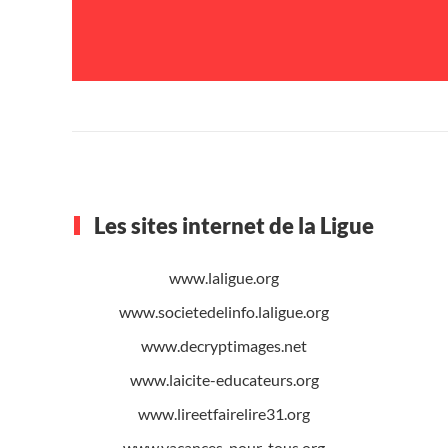
Les sites internet de la Ligue
www.laligue.org
www.societedelinfo.laligue.org
www.decryptimages.net
www.laicite-educateurs.org
www.lireetfairelire31.org
www.vacances-pour-tous.org