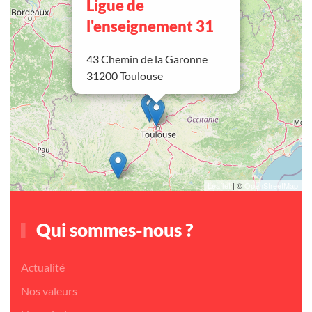
Ligue de
l'enseignement 31
43 Chemin de la Garonne
31200 Toulouse
Leaflet
| ©
OpenStreetMap
Qui sommes-nous ?
Actualité
Nos valeurs