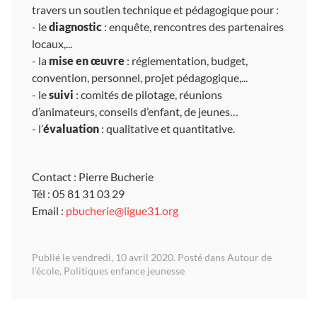
travers un soutien technique et pédagogique pour :
- le
diagnostic
: enquête, rencontres des partenaires
locaux,...
- la
mise en œuvre
: réglementation, budget,
convention, personnel, projet pédagogique,...
- le
suivi
: comités de pilotage, réunions
d’animateurs, conseils d’enfant, de jeunes…
- l’
évaluation
: qualitative et quantitative.
Contact : Pierre Bucherie
Tél : 05 81 31 03 29
Email :
pbucherie@ligue31.org
Publié le vendredi, 10 avril 2020. Posté dans
Autour de
l'école
,
Politiques enfance jeunesse