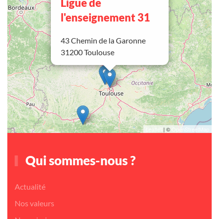
Ligue de
l'enseignement 31
43 Chemin de la Garonne
31200 Toulouse
Leaflet
| ©
OpenStreetMap
Qui sommes-nous ?
Actualité
Nos valeurs