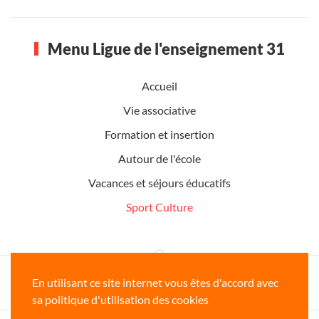
Menu Ligue de l'enseignement 31
Accueil
Vie associative
Formation et insertion
Autour de l'école
Vacances et séjours éducatifs
Sport Culture
Ligue de l'enseignement de la Haute-
En utilisant ce site internet vous êtes d'accord avec
Garonne www.ligue31.org
sa politique d'utilisation des cookies
Copyright © 2026 Ligue de l'enseignement 31 - Tous droits réservés -