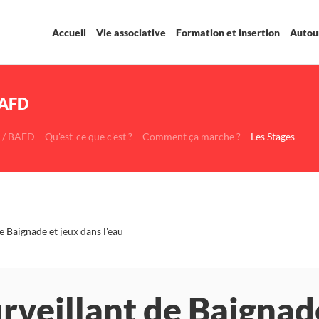
Accueil
Vie associative
Formation et insertion
Autour
BAFD
 / BAFD
Qu'est-ce que c'est ?
Comment ça marche ?
Les Stages
e Baignade et jeux dans l'eau
urveillant de Baignad