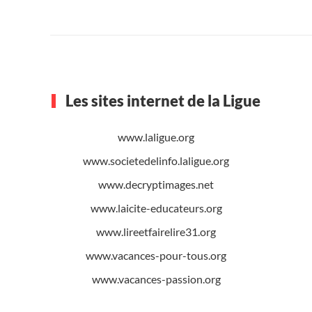
Les sites internet de la Ligue
www.laligue.org
www.societedelinfo.laligue.org
www.decryptimages.net
www.laicite-educateurs.org
www.lireetfairelire31.org
www.vacances-pour-tous.org
www.vacances-passion.org