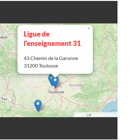
×
Ligue de
l'enseignement 31
43 Chemin de la Garonne
31200 Toulouse
Leaflet
| ©
OpenStreetMap