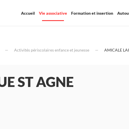
Accueil
Vie associative
Formation et insertion
Autour
Activités périscolaires enfance et jeunesse
AMICALE LA
UE ST AGNE