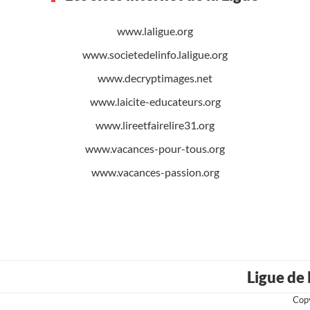
www.laligue.org
www.societedelinfo.laligue.org
www.decryptimages.net
www.laicite-educateurs.org
www.lireetfairelire31.org
www.vacances-pour-tous.org
www.vacances-passion.org
Ligue de
Copy