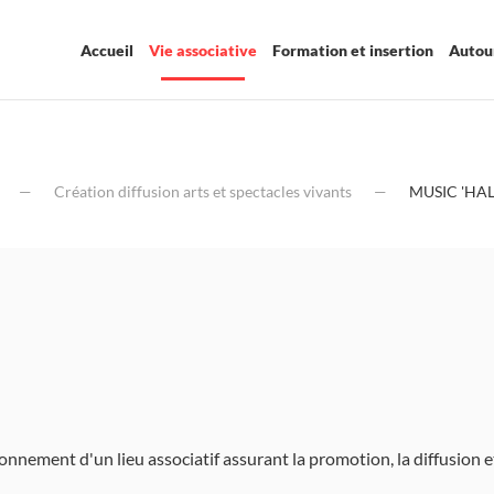
Accueil
Vie associative
Formation et insertion
Autour
Création diffusion arts et spectacles vivants
MUSIC 'HA
tionnement d'un lieu associatif assurant la promotion, la diffusio