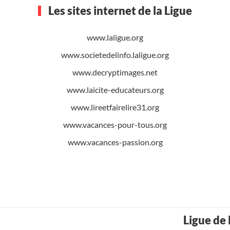
Les sites internet de la Ligue
www.laligue.org
www.societedelinfo.laligue.org
www.decryptimages.net
www.laicite-educateurs.org
www.lireetfairelire31.org
www.vacances-pour-tous.org
www.vacances-passion.org
Ligue de