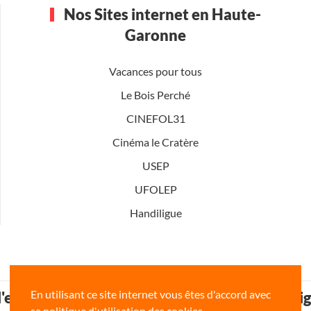
Nos Sites internet en Haute-
Garonne
Vacances pour tous
Le Bois Perché
CINEFOL31
Cinéma le Cratère
USEP
UFOLEP
Handiligue
En utilisant ce site internet vous êtes d'accord avec
 l'enseignement de la Haute-Garonne www.li
sa politique d'utilisation des cookies