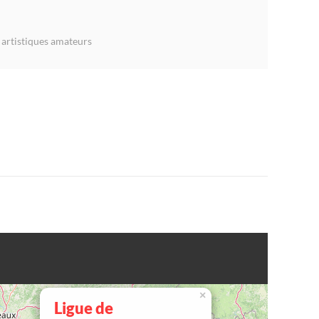
s artistiques amateurs
×
Ligue de