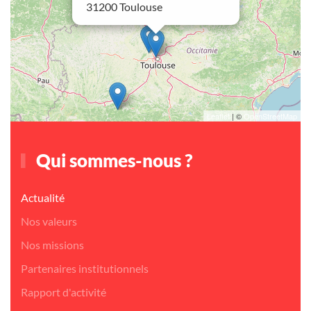
31200 Toulouse
Leaflet
| ©
OpenStreetMap
Qui sommes-nous ?
Actualité
Nos valeurs
Nos missions
Partenaires institutionnels
Rapport d'activité