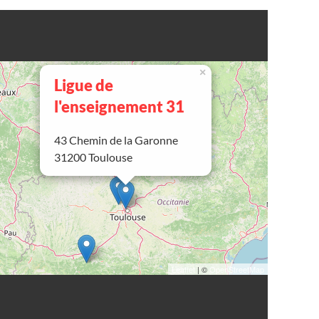
×
Ligue de
l'enseignement 31
43 Chemin de la Garonne
31200 Toulouse
Leaflet
| ©
OpenStreetMap