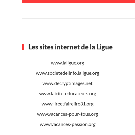
Les sites internet de la Ligue
www.laligue.org
www.societedelinfo.laligue.org
www.decryptimages.net
www.laicite-educateurs.org
www.lireetfairelire31.org
www.vacances-pour-tous.org
www.vacances-passion.org